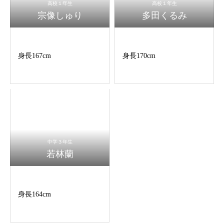
高校１年生
高校１年生
宗像しゅり
多田くるみ
身長167cm
身長170cm
中学３年生
若林蘭
身長164cm